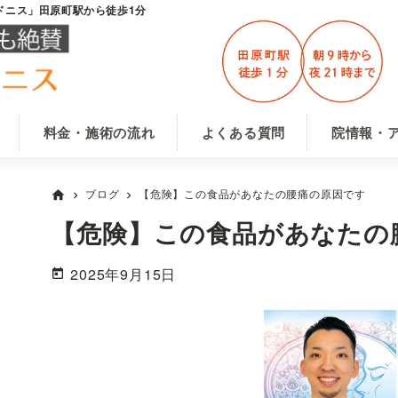
ドニス」田原町駅から徒歩1分
料金・施術の流れ
よくある質問
院情報・
ブログ
【危険】この食品があなたの腰痛の原因です
home
chevron_right
chevron_right
【危険】この食品があなたの
2025年9月15日