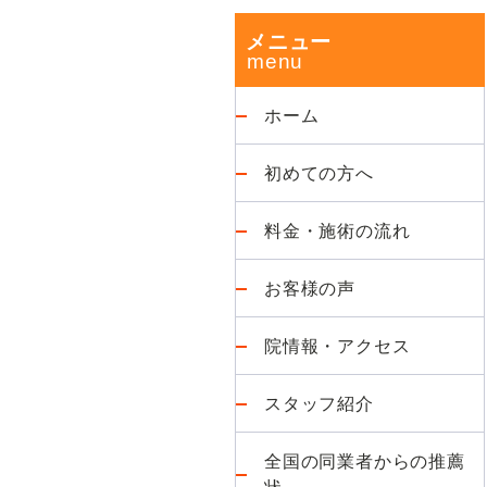
改
ド
メニュー
善
が
バ
得
ホーム
意
ー
な
初めての方へ
整
体
料金・施術の流れ
院
お客様の声
院情報・アクセス
スタッフ紹介
全国の同業者からの推薦
状