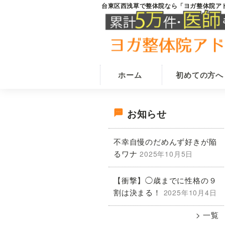
Skip
Skip
台東区西浅草で整体院なら「ヨガ整体院ア
台
田
to
to
東
原
main
primary
区
西
町
content
sidebar
浅
駅
草
か
の
ホーム
初めての方へ
整
ら
体
徒
院
最
歩
な
お知らせ
ら
1
ヨ
初
分
不幸自慢のだめんず好きが陥
ガ
で
整
るワナ
2025年10月5日
の
体
腰
院
痛・
【衝撃】◯歳までに性格の９
ア
サ
肩
ド
割は決まる！
2025年10月4日
ニ
こ
イ
ス
一覧
り