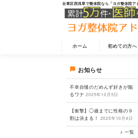
Skip
Skip
台東区西浅草で整体院なら「ヨガ整体院ア
台
田
to
to
東
原
main
primary
区
content
sidebar
西
町
浅
駅
草
か
の
ホーム
初めての方へ
整
ら
体
徒
院
最
歩
な
お知らせ
ら
1
ヨ
初
分
不幸自慢のだめんず好きが陥
ガ
で
整
るワナ
2025年10月5日
の
体
腰
院
痛・
【衝撃】◯歳までに性格の９
ア
サ
肩
ド
割は決まる！
2025年10月4日
ニ
こ
イ
ス
一覧
り