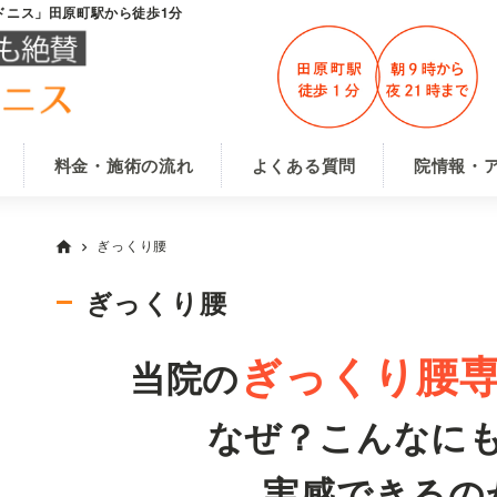
ドニス」田原町駅から徒歩1分
料金・施術の流れ
よくある質問
院情報・
ぎっくり腰
home
chevron_right
ぎっくり腰
ぎっくり腰
当院の
なぜ？こんなに
実感
できるの