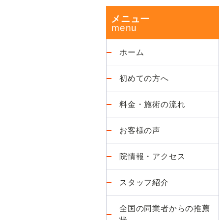
改
ド
メニュー
善
が
バ
得
ホーム
意
ー
な
初めての方へ
整
体
料金・施術の流れ
院
お客様の声
院情報・アクセス
スタッフ紹介
全国の同業者からの推薦
状