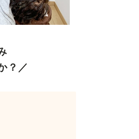
み
か？／