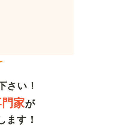
下さい！
専門家
が
します！