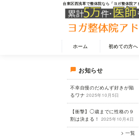
Skip
Skip
台東区西浅草で整体院なら「ヨガ整体院ア
台
田
to
to
東
原
main
primary
区
西
町
content
sidebar
浅
駅
草
か
の
ホーム
初めての方へ
整
ら
体
徒
院
最
歩
な
お知らせ
ら
1
ヨ
初
分
不幸自慢のだめんず好きが陥
ガ
で
整
るワナ
2025年10月5日
の
体
腰
院
痛・
【衝撃】◯歳までに性格の９
ア
サ
肩
ド
割は決まる！
2025年10月4日
ニ
こ
イ
ス
一覧
り