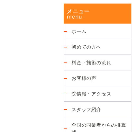
改
ド
メニュー
善
が
バ
得
ホーム
意
ー
な
初めての方へ
整
体
料金・施術の流れ
院
お客様の声
院情報・アクセス
スタッフ紹介
全国の同業者からの推薦
状