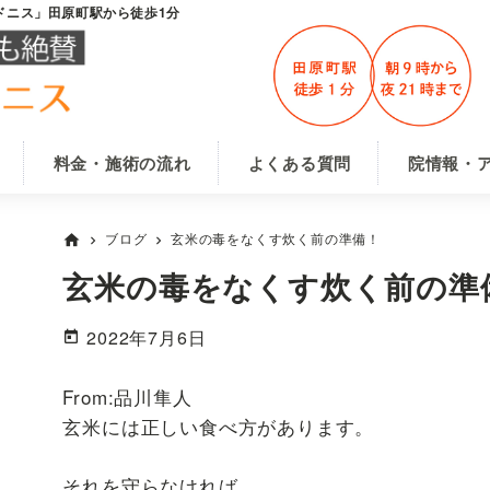
ドニス」田原町駅から徒歩1分
料金・施術の流れ
よくある質問
院情報・
ブログ
玄米の毒をなくす炊く前の準備！
home
chevron_right
chevron_right
玄米の毒をなくす炊く前の準
2022年7月6日
From:品川隼人
玄米には正しい食べ方があります。
それを守らなければ