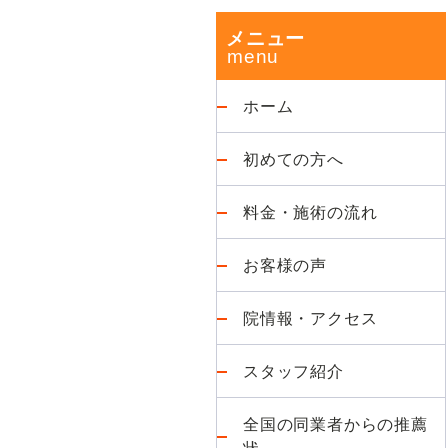
改
ド
メニュー
善
が
バ
得
ホーム
意
ー
な
初めての方へ
整
体
料金・施術の流れ
院
お客様の声
院情報・アクセス
スタッフ紹介
全国の同業者からの推薦
状