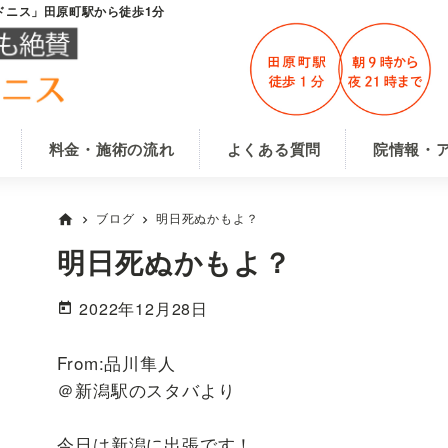
ドニス」田原町駅から徒歩1分
料金・施術の流れ
よくある質問
院情報・
ブログ
明日死ぬかもよ？
home
chevron_right
chevron_right
明日死ぬかもよ？
2022年12月28日
From:品川隼人
＠新潟駅のスタバより
今日は新潟に出張です！