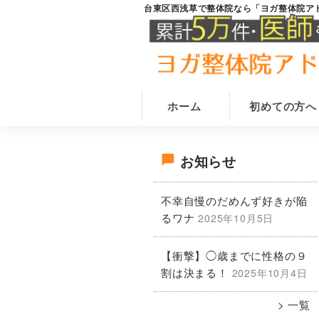
Skip
Skip
台東区西浅草で整体院なら「ヨガ整体院ア
台
田
to
to
東
原
main
primary
区
西
町
content
sidebar
浅
駅
草
か
の
ホーム
初めての方へ
整
ら
体
徒
院
最
歩
な
お知らせ
ら
1
ヨ
初
分
不幸自慢のだめんず好きが陥
ガ
で
整
るワナ
2025年10月5日
の
体
腰
院
痛・
【衝撃】◯歳までに性格の９
ア
サ
肩
ド
割は決まる！
2025年10月4日
ニ
こ
イ
ス
一覧
り