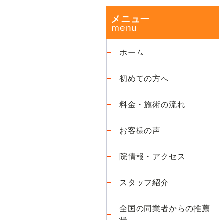
改
ド
メニュー
善
が
バ
得
ホーム
意
ー
な
初めての方へ
整
体
料金・施術の流れ
院
お客様の声
院情報・アクセス
スタッフ紹介
全国の同業者からの推薦
状