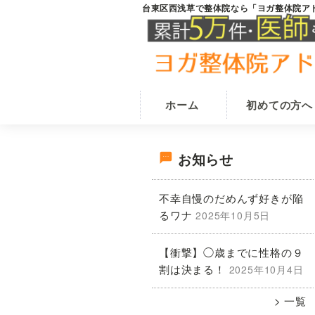
Skip
Skip
台東区西浅草で整体院なら「ヨガ整体院ア
台
田
to
to
東
原
main
primary
区
西
町
content
sidebar
浅
駅
草
か
の
ホーム
初めての方へ
整
ら
体
徒
院
最
歩
な
お知らせ
ら
1
ヨ
初
分
不幸自慢のだめんず好きが陥
ガ
で
整
るワナ
2025年10月5日
の
体
腰
院
痛・
【衝撃】◯歳までに性格の９
ア
サ
肩
ド
割は決まる！
2025年10月4日
ニ
こ
イ
ス
一覧
り