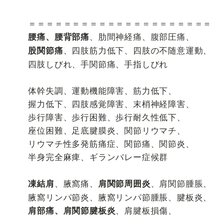
＝＝＝＝＝＝＝＝＝＝＝＝＝＝＝＝＝＝＝＝＝
、肋間神経痛、腹部圧痛、
腰痛、腰背部痛
、四肢筋力低下、四肢の不随意運動、
股関節痛
四肢しびれ、手関節痛、手指しびれ
体幹失調、運動機能障害、筋力低下、
握力低下、四肢感覚障害、末梢神経障害、
歩行障害、歩行困難、歩行耐久性低下、
座位困難、足底腱膜炎、関節リウマチ、
リウマチ性多発筋痛症、関節痛、関節炎、
半身完全麻痺、ギランバレー症候群
、腋窩痛、
、肩関節腫脹、
凍結肩
肩関節周囲炎
腋窩リンパ節炎、腋窩リンパ節腫脹、腱板炎、
、肩腱板損傷、
肩部痛、肩関節腱板炎