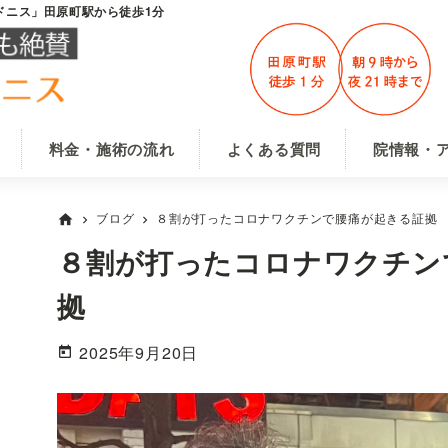
ドニス」田原町駅から徒歩1分
料金・施術の流れ
よくある質問
院情報・
ブログ
８割が打ったコロナワクチンで腰痛が起きる証拠
home
chevron_right
chevron_right
８割が打ったコロナワクチン
拠
2025年9月20日