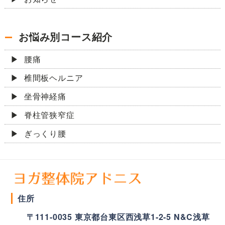
お悩み別コース紹介
腰痛
椎間板ヘルニア
坐骨神経痛
脊柱管狭窄症
ぎっくり腰
住所
〒
111-0035
東京都
台東区
西浅草1-2-5 N&C浅草