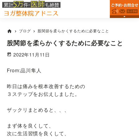
台
Skip
Skip
Skip
田
東
to
to
to
原
区
primary
main
primary
町
西
浅
navigation
content
sidebar
駅
ブログ
股関節を柔らかくするために必要なこと
home
chevron_right
chevron_right
草
か
の
ら
股関節を柔らかくするために必要なこと
整
徒
体
2022年11月11日
院
歩
な
1
ら
From:品川隼人
分
ヨ
で
ガ
昨日は痛みを根本改善するための
整
腰
３ステップをお伝えしました。
体
痛・
院
肩
ア
ザックリまとめると、、、
こ
ド
ニ
り
まず体を良くして、
ス
改
次に生活習慣を良くして、
善