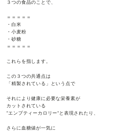
３つの食品のことで、
が
得
＝＝＝＝＝
意
・白米
な
・小麦粉
整
・砂糖
体
＝＝＝＝＝
院
これらを指します。
この３つの共通点は
「精製されている」という点で
それにより健康に必要な栄養素が
カットされている
”エンプティーカロリー”と表現されたり、
さらに血糖値が一気に