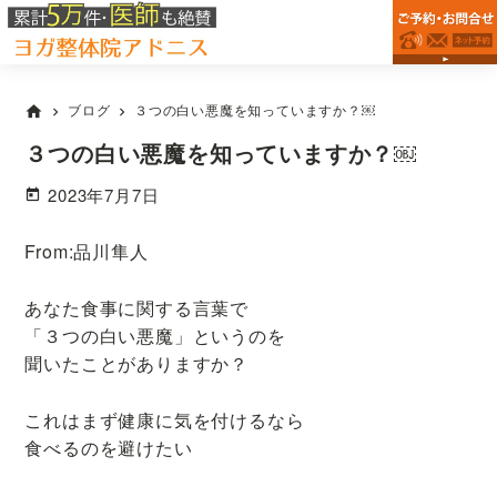
台
Skip
Skip
Skip
田
東
to
to
to
原
区
primary
main
primary
町
西
浅
navigation
content
sidebar
駅
ブログ
３つの白い悪魔を知っていますか？￼
home
chevron_right
chevron_right
草
か
の
ら
３つの白い悪魔を知っていますか？￼
整
徒
体
2023年7月7日
院
歩
な
1
ら
From:品川隼人
分
ヨ
で
ガ
あなた食事に関する言葉で
整
腰
「３つの白い悪魔」というのを
体
痛・
院
聞いたことがありますか？
肩
ア
こ
ド
これはまず健康に気を付けるなら
ニ
り
食べるのを避けたい
ス
改
善