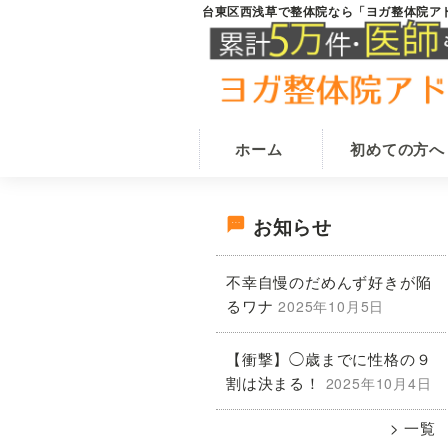
Skip
Skip
台東区西浅草で整体院なら「ヨガ整体院ア
台
田
to
to
東
原
main
primary
区
西
町
content
sidebar
浅
駅
草
か
の
ホーム
初めての方へ
整
ら
体
徒
院
最
歩
な
お知らせ
ら
1
ヨ
初
分
不幸自慢のだめんず好きが陥
ガ
で
整
るワナ
2025年10月5日
の
体
腰
院
痛・
【衝撃】◯歳までに性格の９
ア
サ
肩
ド
割は決まる！
2025年10月4日
ニ
こ
イ
ス
一覧
り