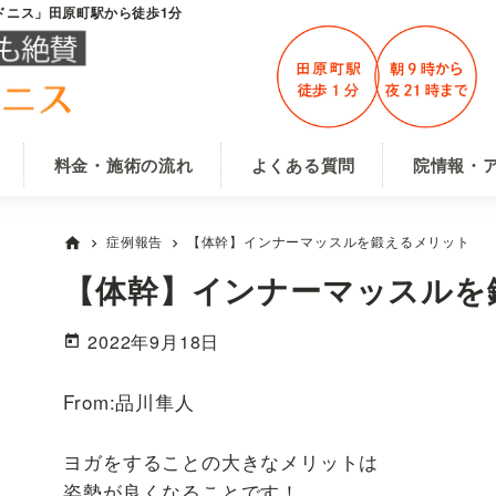
ドニス」田原町駅から徒歩1分
料金・施術の流れ
よくある質問
院情報・
症例報告
【体幹】インナーマッスルを鍛えるメリット
home
chevron_right
chevron_right
【体幹】インナーマッスルを
2022年9月18日
From:品川隼人
ヨガをすることの大きなメリットは
姿勢が良くなることです！