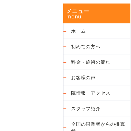
改
ド
メニュー
善
が
バ
得
ホーム
意
ー
な
初めての方へ
整
体
料金・施術の流れ
院
お客様の声
院情報・アクセス
スタッフ紹介
全国の同業者からの推薦
状